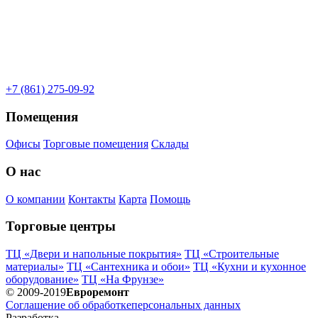
+7 (861) 275-09-92
Помещения
Офисы
Торговые помещения
Склады
О нас
О компании
Контакты
Карта
Помощь
Торговые центры
ТЦ «Двери и напольные покрытия»
ТЦ «Строительные
материалы»
ТЦ «Сантехника и обои»
ТЦ «Кухни и кухонное
оборудование»
ТЦ «На Фрунзе»
© 2009-2019
Евроремонт
Соглашение об обработке
персональных данных
Разработка